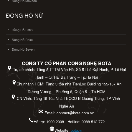
Đồng Hồ Movado
ĐỒNG HỒ NỮ
Đồng Hồ Patek
Đồng Hồ Rolex
Đồng Hồ Seven
CÔNG TY CỔ PHẦN CÔNG NGHỆ BOTA
Trụ sở chính: Tầng 8 TTTM Vân Hồ, Số 51 Lê Đại Hành, P. Lê Đại
Hành – Q. Hai Bà Trưng – Tp.Hà Nội
Chi nhánh HCM: Tầng 3 tòa nhà TienLoc Building 155-157 An
Dương Vương – Phường 8, Quận 5 – Tp.HCM
CN Vinh: Tầng 15 Tòa Nhà TECCO B Quang Trung, TP Vinh -
Nghệ An
Email: contact@bota.com.vn
Hỗ trợ: 1900 2008 - Hotline: 0988 512 772
Website:
bota.vn