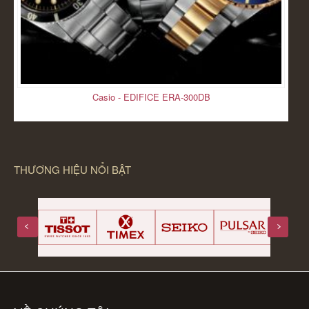
Casio - EDIFICE ERA-300DB
THƯƠNG HIỆU NỔI BẬT