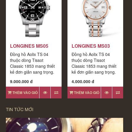
LONGINES MS05
LONGINES MS03
Đồng hồ Aolix TS 04
Đồng hồ Aolix TS 04
thuộc dòng Tissot
thuộc dòng Tissot
Classic 1853 mang thiết
Classic 1853 mang thiết
kế đơn giản sang trọng.
kế đơn giản sang trọng.
Bộ máy đều được nhập
Bộ máy đều được nhập
9.000.000 đ
4.000.000 đ
khẩu chính hãng
khẩu chính hãng
THÊM VÀO GIỎ
THÊM VÀO GIỎ
TIN TỨC MỚI