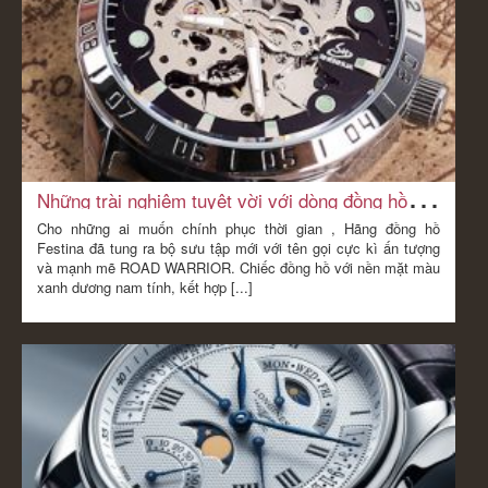
N
hững trài nghiệm tuyệt vời với dòng đồng hồ nam Festina Road Warrior
Cho những ai muốn chính phục thời gian , Hãng đồng hồ
Festina đã tung ra bộ sưu tập mới với tên gọi cực kì ấn tượng
và mạnh mẽ ROAD WARRIOR. Chiếc đồng hồ với nền mặt màu
xanh dương nam tính, kết hợp [...]