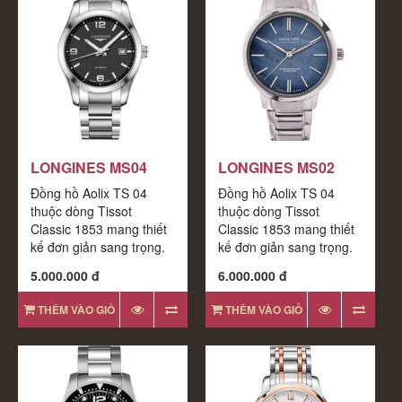
LONGINES MS04
LONGINES MS02
Đồng hồ Aolix TS 04
Đồng hồ Aolix TS 04
thuộc dòng Tissot
thuộc dòng Tissot
Classic 1853 mang thiết
Classic 1853 mang thiết
kế đơn giản sang trọng.
kế đơn giản sang trọng.
Bộ máy đều được nhập
Bộ máy đều được nhập
5.000.000 đ
6.000.000 đ
khẩu chính hãng
khẩu chính hãng
THÊM VÀO GIỎ
THÊM VÀO GIỎ