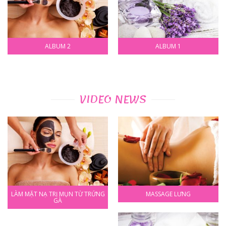
ALBUM 2
ALBUM 1
VIDEO NEWS
LÀM MẶT NẠ TRỊ MỤN TỪ TRỨNG
MASSAGE LƯNG
GÀ