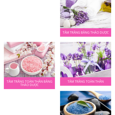
TẮM TRẮNG BẰNG THẢO DƯỢC
TẮM TRẮNG TOÀN THÂN BẰNG
TẮM TRẮNG TOÀN THÂN
THẢO DƯỢC