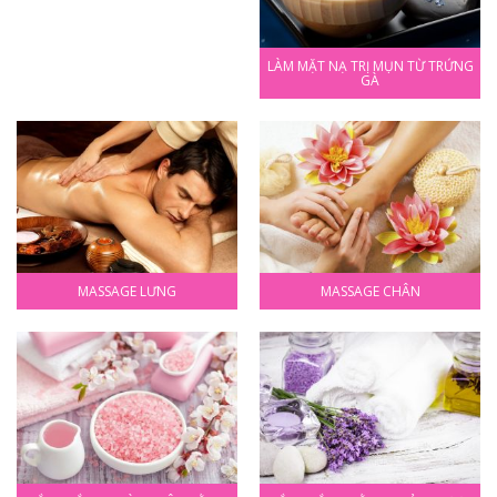
LÀM MẶT NẠ TRỊ MỤN TỪ TRỨNG
GÀ
MASSAGE LƯNG
MASSAGE CHÂN