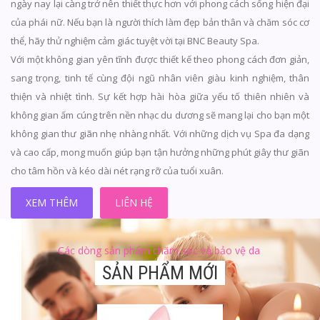
ngày nay lại càng trở nên thiết thực hơn với phong cách sống hiện đại
của phái nữ. Nếu bạn là người thích làm đẹp bản thân và chăm sóc cơ
thể, hãy thử nghiệm cảm giác tuyệt vời tại BNC Beauty Spa.
Với một không gian yên tĩnh được thiết kế theo phong cách đơn giản,
sang trọng, tinh tế cùng đội ngũ nhân viên giàu kinh nghiệm, thân
thiện và nhiệt tình. Sự kết hợp hài hòa giữa yếu tố thiên nhiên và
không gian ấm cúng trên nền nhạc du dương sẽ mang lại cho bạn một
không gian thư giãn nhẹ nhàng nhất. Với những dịch vụ Spa đa dạng
và cao cấp, mong muốn giúp bạn tận hưởng những phút giây thư giãn
cho tâm hồn và kéo dài nét rạng rỡ của tuổi xuân.
XEM THÊM
LIÊN HỆ
Các dòng sản phẩm chăm sóc và bảo vệ da
SẢN PHẨM MỚI