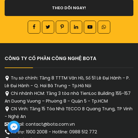
THEO DÕI NGAY!
CÔNG TY CỔ PHẦN CÔNG NGHỆ BOTA
Trụ sở chính: Tầng 8 TTTM Vân Hồ, Số 51 Lê Đại Hành - P.
Lê Đại Hành - Q. Hai Bà Trưng - Tp.Hà Nội
Chi nhánh HCM: Tầng 3 tòa nhà TienLoc Building 155-157
An Dương Vương – Phường 8 - Quận 5 - Tp.HCM
CN Vinh: Tầng 15 Tòa Nhà TECCO B Quang Trung, TP Vinh
- Nghệ An
Email: contact@bota.com.vn
Hỗ trợ: 1900 2008 - Hotline: 0988 512 772