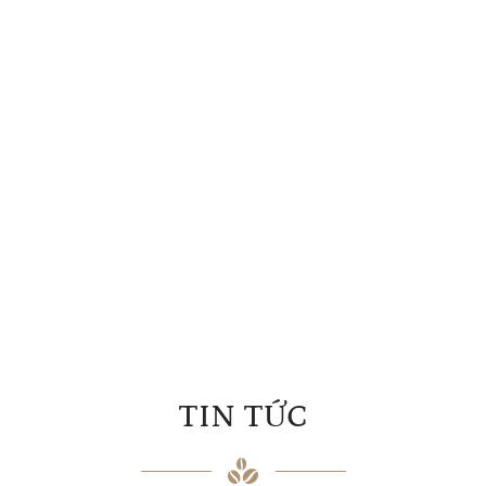
những người tạo ra chính sản phẩm.
XEM THÊM
TIN TỨC