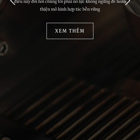
chuỗi cung ứng. Đó là lý do chúng tôi cố gắng để có được
tính gắn kết trong mọi khâu sản xuất
XEM THÊM