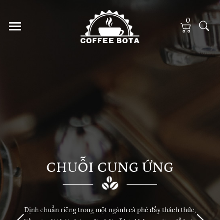
0
TỐI ĐA GIÁ TRỊ
Định nghĩa về cà phê bền vững bắt đầu tại trang trại và kết
thúc trong cốc, với sự tham gia của mọi mắc xích trong