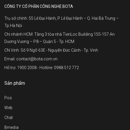
CÔNG TY CỔ PHẦN CÔNG NGHỆ BOTA
Trụ sở chính: 55 Lê Đại Hành, P. Lê Đại Hành – Q. Hai Bà Trưng –
Tp.Hà Nội
Chi nhánh HCM: Tầng 3 tòa nhà TienLoc Building 155-157 An
Dương Vương – P.8 – Quận 5 - Tp. HCM
CN Vinh: Số 9 Ngõ 63E - Nguyễn Đức Cảnh - Tp. Vinh
Email: contact@bota.com.vn
Hỗ trợ: 1900 2008 - Hotline: 0988 512 772
Sản phẩm
Pos
Web
Chat
Bmedia