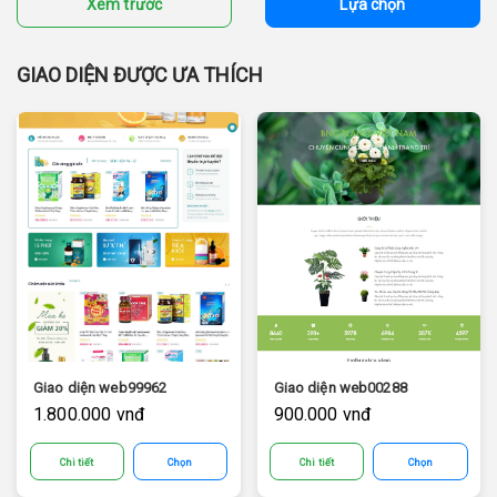
Xem trước
Lựa chọn
GIAO DIỆN ĐƯỢC ƯA THÍCH
Giao diện web99962
Giao diện web00288
1.800.000 vnđ
900.000 vnđ
Chi tiết
Chọn
Chi tiết
Chọn