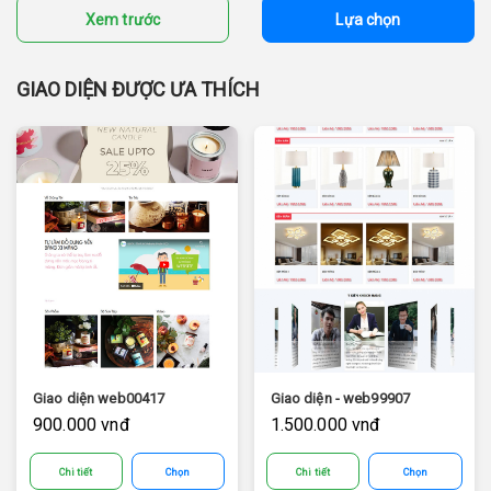
Xem trước
Lựa chọn
GIAO DIỆN ĐƯỢC ƯA THÍCH
Giao diện web00417
Giao diện - web99907
900.000 vnđ
1.500.000 vnđ
Chi tiết
Chọn
Chi tiết
Chọn