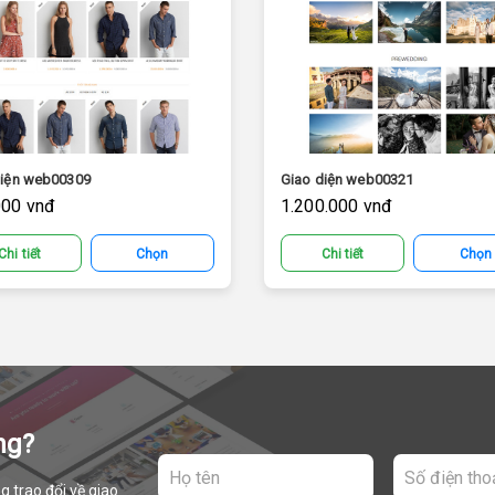
diện web00309
Giao diện web00321
000 vnđ
1.200.000 vnđ
Chi tiết
Chọn
Chi tiết
Chọn
ng?
g trao đổi về giao