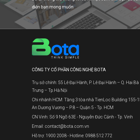
diện bạn mong muốn
CÔNG TY CỔ PHẦN CÔNG NGHỆ BOTA
Trụ sở chính: 55 Lê Đại Hành, P. Lê Đại Hành – Q. Hai Bà
Trưng – Tp.Hà Nội
Chi nhánh HCM: Tầng 3 tòa nhà TienLoc Building 155-
An Dương Vương – P.8 – Quận 5 - Tp. HCM
CN Vinh: Số 9 Ngõ 63E - Nguyễn Đức Cảnh - Tp. Vinh
Email: contact@bota.com.vn
Hỗ trợ: 1900 2008 - Hotline: 0988 512 772