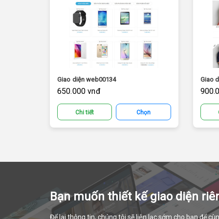
Giao diện web00134
Giao 
650.000 vnđ
900.
Chi tiết
Chọn
Bạn muốn thiết kế giao diện riê
Để lại thông tin, chúng tôi sẽ liên lạc sớm cho bạn để cùn