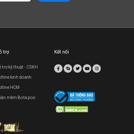
ỗ trợ
Kết nối
 trợ kỹ thuật - CSKH
tline kinh doanh
otline HCM
hần mềm Bota pos